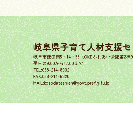
岐阜県子育て人材支援セ
岐阜市薮田南5‐14‐53（OKBふれあい会館第2棟
平日の9:00から17:00まで
TEL:058-214-8902
FAX:058-214-6820
MAIL:kosodateshien@govt.pref.gifu.jp