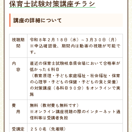
保育士試験対策講座チラシ
講座の詳細について
視聴期
令和８年２月１８日（水）～３月３０日（月）
間
※申込確認後、期間内は動画の視聴が可能で
す。
内
直近の保育士試験岐阜県会場において合格率が
容
低かった６科目
（教育原理・子ども家庭福祉・社会福祉・保育
の心理学・子どもの保健・子どもの食と栄養）
の対策講座（各科目９０分）をオンラインで実
施
費
無料（教材費も無料です）
用
※オンライン講座視聴の際のインターネット通
信料等は受講者負担
受講定
２５０名（先着順）